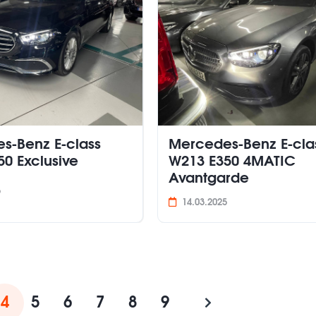
s-Benz E-class
Mercedes-Benz E-cla
0 Exclusive
W213 E350 4MATIC
Avantgarde
5
14.03.2025
4
5
6
7
8
9