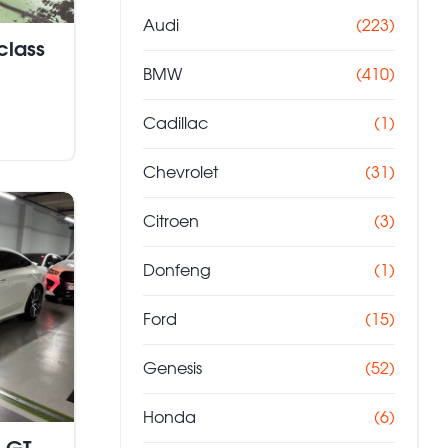
Audi
(223)
class
BMW
(410)
Cadillac
(1)
Chevrolet
(31)
Citroen
(3)
Donfeng
(1)
Ford
(15)
Genesis
(52)
Honda
(6)