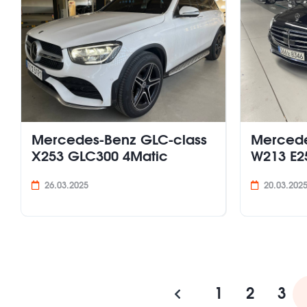
Mercedes-Benz GLC-class
Mercede
X253 GLC300 4Matic
W213 E25
26.03.2025
20.03.202
1
2
3