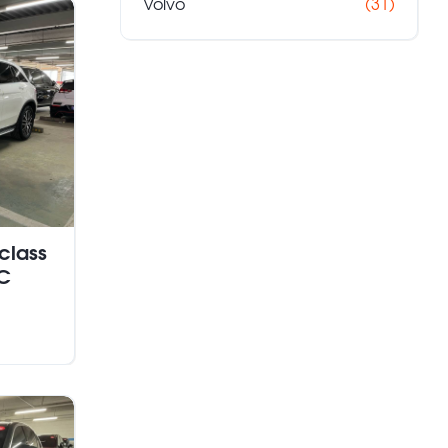
Volvo
(31)
class
C