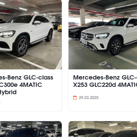
s-Benz GLC-class
Mercedes-Benz GLC-
C300e 4MATIC
X253 GLC220d 4MATI
ybrid
29.03.2025
5