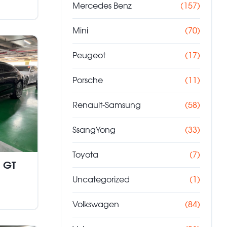
Mercedes Benz
(157)
Mini
(70)
Peugeot
(17)
Porsche
(11)
Renault-Samsung
(58)
SsangYong
(33)
Toyota
(7)
 GT
Uncategorized
(1)
Volkswagen
(84)