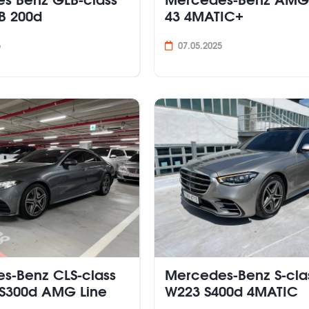
s Benz GLB-class
Mercedes-Benz AMG
B 200d
43 4MATIC+
5
07.05.2025
s-Benz CLS-class
Mercedes-Benz S-cla
S300d AMG Line
W223 S400d 4MATIC