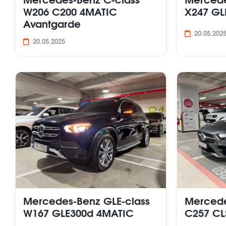
Mercedes-Benz C-class
Mercede
W206 C200 4MATIC
X247 GL
Avantgarde
20.05.202
20.05.2025
Mercedes-Benz GLE-class
Mercede
W167 GLE300d 4MATIC
C257 СL