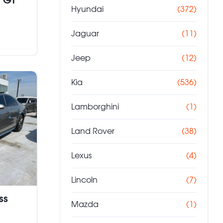
 GT
Hyundai
(372)
Jaguar
(11)
Jeep
(12)
Kia
(536)
Lamborghini
(1)
Land Rover
(38)
Lexus
(4)
Lincoln
(7)
ss
Mazda
(1)