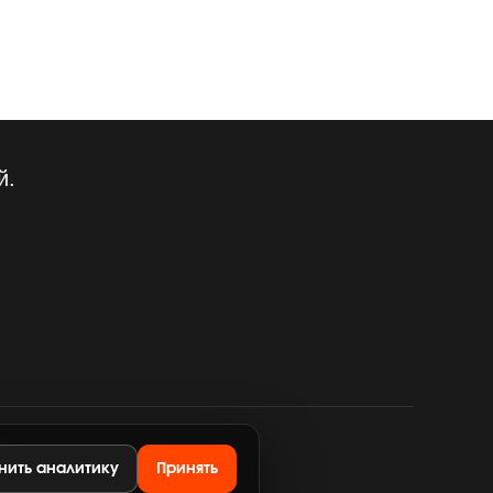
й.
EA
нить аналитику
Принять