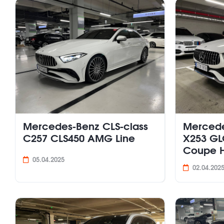
Mercedes-Benz CLS-class
Mercede
C257 СLS450 AMG Line
X253 GL
Coupe H
05.04.2025
02.04.202