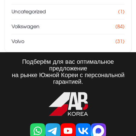
Uncategorized
(1)
Volkswagen
(84)
Volvo
(31)
Подберём для вас оптимальное
предложение
на рынке Южной Кореи с персональной
гарантией.