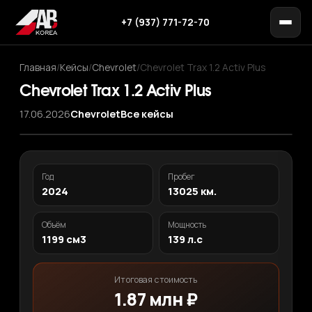
+7 (937) 771-72-70
Главная
/
Кейсы
/
Chevrolet
/
Chevrolet Trax 1.2 Activ Plus
Chevrolet Trax 1.2 Activ Plus
17.06.2026
Chevrolet
Все кейсы
‹
›
1
/ 11
Год
Пробег
2024
13025 км.
Объём
Мощность
1199 см3
139 л.с
Итоговая стоимость
1.87 млн ₽