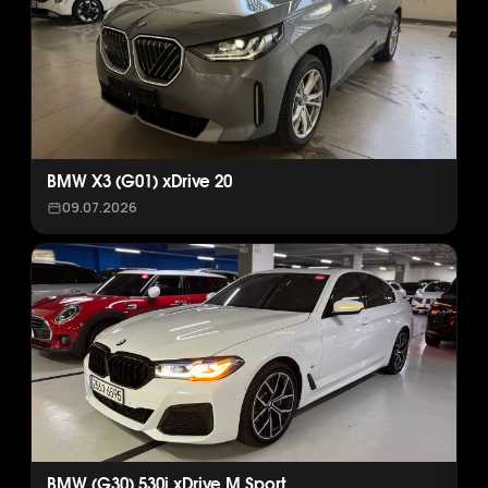
BMW X3 (G01) xDrive 20
09.07.2026
BMW (G30) 530i xDrive M Sport