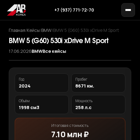
+7 (937) 771-72-70
Главная
/
Кейсы
/
BMW
/
BMW 5 (G60) 530i xDrive M Sport
BMW 5 (G60) 530i xDrive M Sport
17.06.2026
BMW
Все кейсы
‹
›
1
/ 12
Год
Пробег
2024
8671 км.
Объём
Мощность
1998 см3
258 л.с
Итоговая стоимость
7.10 млн ₽