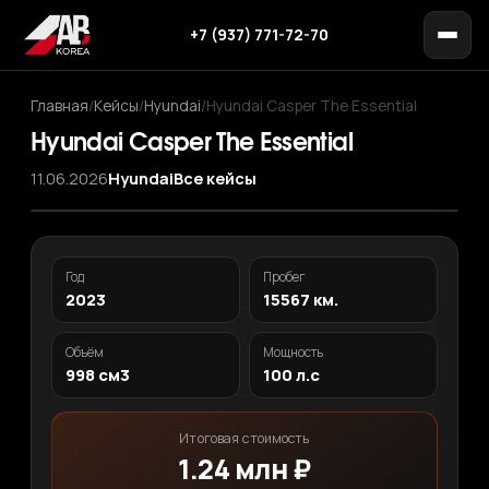
+7 (937) 771-72-70
Главная
/
Кейсы
/
Hyundai
/
Hyundai Casper The Essential
Hyundai Casper The Essential
11.06.2026
Hyundai
Все кейсы
‹
›
1
/ 11
Год
Пробег
2023
15567 км.
Объём
Мощность
998 см3
100 л.с
Итоговая стоимость
1.24 млн ₽