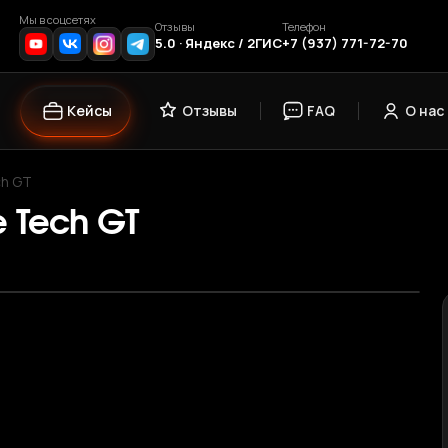
Мы в соцсетях
Отзывы
Телефон
5.0 · Яндекс / 2ГИС
+7 (937) 771-72-70
Кейсы
Отзывы
FAQ
О нас
ch GT
e Tech GT
›
1
/ 12