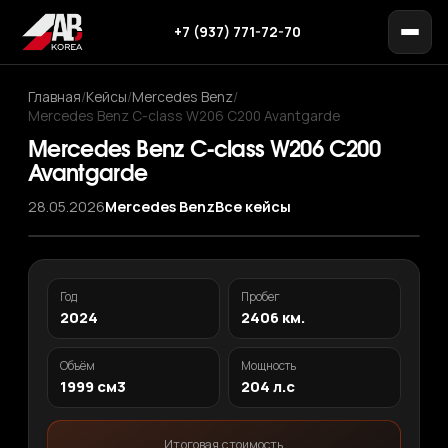
+7 (937) 771-72-70
Главная
/
Кейсы
/
Mercedes Benz
/
Mercedes Benz C-class W206 C200 Avantgarde
Mercedes Benz C-class W206 C200
Avantgarde
28.05.2026
Mercedes Benz
Все кейсы
‹
›
1
/ 11
Год
Пробег
2024
2406 км.
Объём
Мощность
1999 см3
204 л.с
Итоговая стоимость