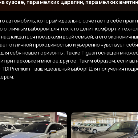
а кузове, пара мелких царапин, пара мелких вмятин
– это автомобиль, который идеально сочетает в себе прак
о отличным выбором для тех, кто ценит комфорт и техно
наслаждаться поездками всей семьей, а его экономичны
дает отличной проходимостью и уверенно чувствует себя
для себя новые горизонты. Также Tiguan оснащен множес
 при парковке и многое другое. Таким образом, если вы
.0 TDI Premium – ваш идеальный выбор! Для получения по
жерам.