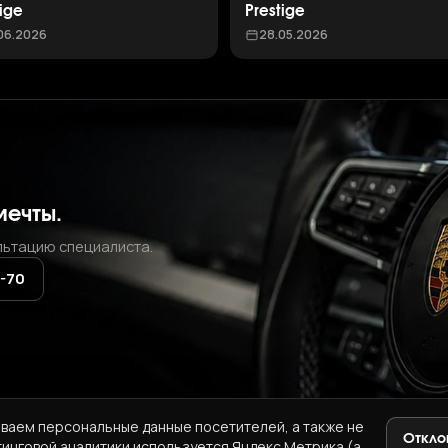
tige
Prestige
06.2026
28.05.2026
мечты.
льтацию специалиста.
2-70
ваем персональные данные посетителей, а также не
Откло
тинговой аналитики используется Яндекс.Метрика (а