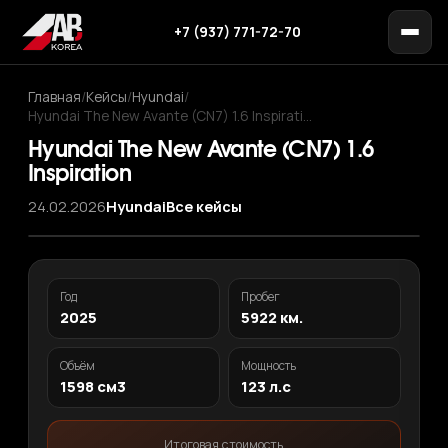
+7 (937) 771-72-70
Главная
/
Кейсы
/
Hyundai
/
Hyundai The New Avante (CN7) 1.6 Inspirati…
Hyundai The New Avante (CN7) 1.6
Inspiration
24.02.2026
Hyundai
Все кейсы
‹
›
1
/ 12
Год
Пробег
2025
5922 км.
Объём
Мощность
1598 см3
123 л.с
Итоговая стоимость