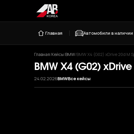
Главная
Автомобили в наличии
Главная
/
Кейсы
/
BMW
/
BMW X4 (G02) xDrive 20d M S
BMW X4 (G02) xDrive
24.02.2026
BMW
Все кейсы
‹