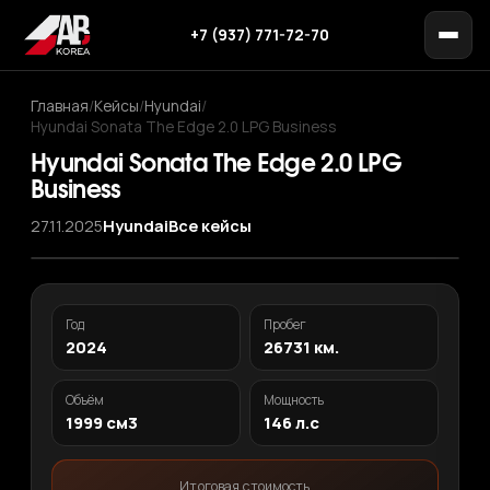
+7 (937) 771-72-70
Главная
/
Кейсы
/
Hyundai
/
Hyundai Sonata The Edge 2.0 LPG Business
Hyundai Sonata The Edge 2.0 LPG
Business
27.11.2025
Hyundai
Все кейсы
‹
›
1
/ 10
Год
Пробег
2024
26731 км.
Объём
Мощность
1999 см3
146 л.с
Итоговая стоимость