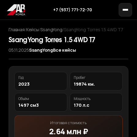
+7 (937) 771-72-70
Главная
/
Кейсы
/
SsangYong
/
SsangYong Torres 1.5 4WD T7
SsangYong Torres 1.5 4WD T7
05.11.2025
SsangYong
Все кейсы
‹
›
1
/ 12
Год
Пробег
2023
19874 км.
Объём
Мощность
1497 см3
170 л.с
Итоговая стоимость
2.64 млн ₽