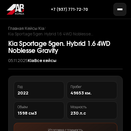
+7 (937) 771-72-70
Главная
/
Кейсы
/
Kia
/
Kia Sportage 5gen. Hybrid 1.6 4WD Noblesse…
Kia Sportage 5gen. Hybrid 1.6 4WD
Noblesse Gravity
05.11.2025
Kia
Все кейсы
‹
›
1
/ 9
Год
Пробег
2022
49653 км.
Объём
Мощность
1598 см3
230 л.с
Итоговая стоимость