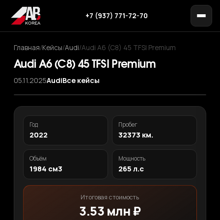
+7 (937) 771-72-70
Главная
/
Кейсы
/
Audi
/
Audi A6 (C8) 45 TFSI Premium
Audi A6 (C8) 45 TFSI Premium
05.11.2025
Audi
Все кейсы
‹
›
1
/ 11
Год
Пробег
2022
32373 км.
Объём
Мощность
1984 см3
265 л.с
Итоговая стоимость
3.53 млн ₽