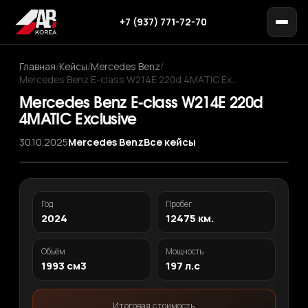
+7 (937) 771-72-70
Главная
/
Кейсы
/
Mercedes Benz
/
Mercedes Benz E-class W214E 220d 4MATIC Ex…
Mercedes Benz E-class W214E 220d
4MATIC Exclusive
30.10.2025
Mercedes Benz
Все кейсы
‹
›
1
/ 9
Год
Пробег
2024
12475 км.
Объём
Мощность
1993 см3
197 л.с
Итоговая стоимость