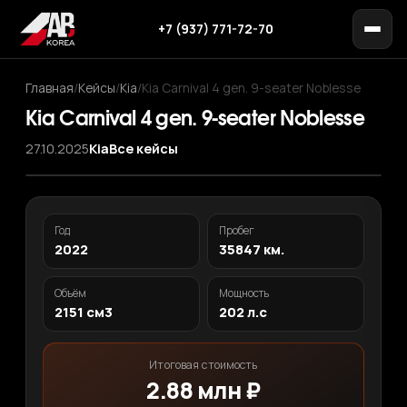
+7 (937) 771-72-70
Главная
/
Кейсы
/
Kia
/
Kia Carnival 4 gen. 9-seater Noblesse
Kia Carnival 4 gen. 9-seater Noblesse
27.10.2025
Kia
Все кейсы
‹
›
1
/ 12
Год
Пробег
2022
35847 км.
Объём
Мощность
2151 см3
202 л.с
Итоговая стоимость
2.88 млн ₽