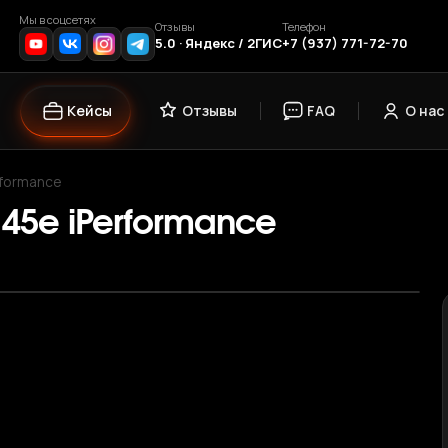
Мы в соцсетях
Отзывы
Телефон
5.0 · Яндекс / 2ГИС
+7 (937) 771-72-70
Кейсы
Отзывы
FAQ
О нас
rformance
 45e iPerformance
›
1
/ 12