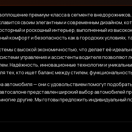
то воплощение премиум-класса в сегменте внедорожников
лавится своим элегантным и современным дизайном, кот
росторный и роскошный интерьер, выполненный из высок
й комфорт и безопасность как в городских условиях, так
емы с высокой экономичностью, что делает её идеальны
системи управления и ассистенты водителя позволяют 
лем. Надёжность, инновационные технологии и уникальны
ля тех, кто ищет баланс между стилем, функциональнос
а автомобиля — они с удовольствием помогут подобрат
автосалоне представлен широкий выбор автомобилей прем
r и многие другие. Мы готовы предложить индивидуальный