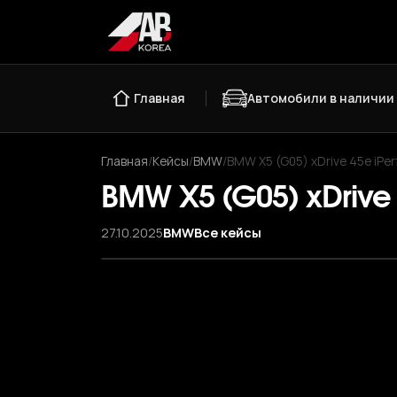
Главная
Автомобили в наличии
Главная
/
Кейсы
/
BMW
/
BMW X5 (G05) xDrive 45e iPe
BMW X5 (G05) xDrive
27.10.2025
BMW
Все кейсы
‹