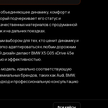
, объединяющее динамику, комфорт и
орый подчеркивает его статус и
окачественных материалов с продуманной
 и на дальних поездках.
м выбором для тех, кто ценит динамику и
легко адаптироваться к любым дорожным
й дизайн делают BMW X5 G05 xDrive 45e
тью и эффективностью.
ь модель, идеально соответствующую
иальных брендов, таких как Audi, BMW,
 подход и профессиональную консультацию
Все кейсы