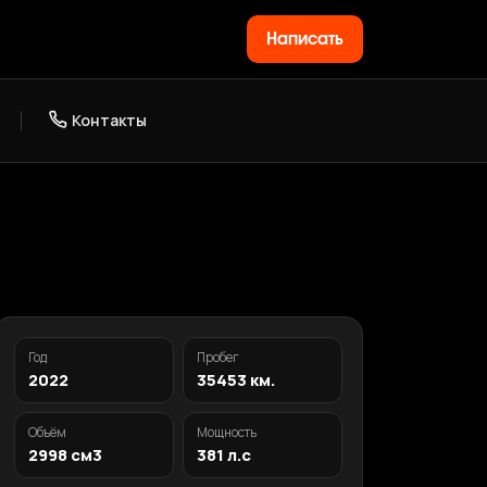
Написать
Контакты
Год
Пробег
2022
35453 км.
Объём
Мощность
2998 см3
381 л.с