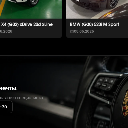
X4 (G02) xDrive 20d xLine
BMW (G30) 520i M Sport
06.2026
08.06.2026
мечты.
льтацию специалиста.
2-70