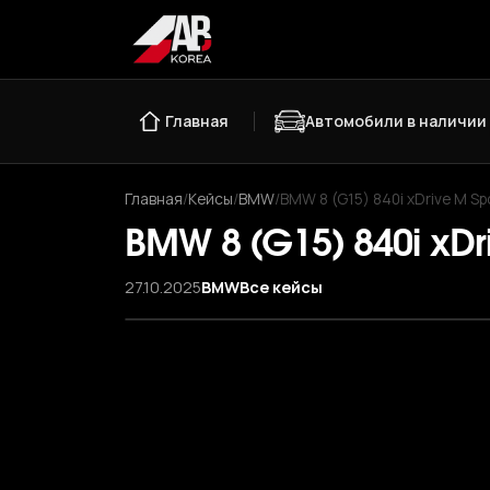
Главная
Автомобили в наличии
Главная
/
Кейсы
/
BMW
/
BMW 8 (G15) 840i xDrive M Sp
BMW 8 (G15) 840i xD
27.10.2025
BMW
Все кейсы
‹