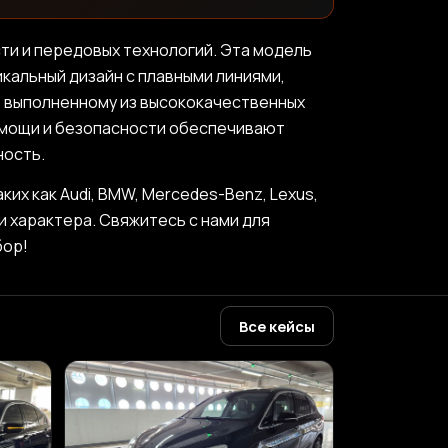
сти и передовых технологий. Эта модель
кальный дизайн с плавными линиями,
 выполненному из высококачественных
омощи и безопасности обеспечивают
ность.
х как Audi, BMW, Mercedes-Benz, Lexus,
и характера. Свяжитесь с нами для
бор!
Все кейсы