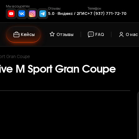
Мы в соцсетях
Отзывы
Телефон
5.0 · Яндекс / 2ГИС
+7 (937) 771-72-70
Кейсы
Отзывы
FAQ
О нас
ort Gran Coupe
rive M Sport Gran Coupe
›
1
/ 10