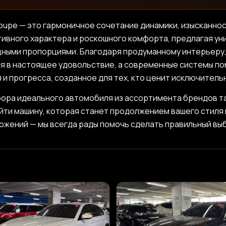
n Coupe — это гармоничное сочетание динамики, изысканно
ивного характера и роскошного комфорта, предлагая уни
ными пропорциями. Благодаря продуманному интерьеру,
я в настоящее удовольствие, а современные системы п
 и прогресса, созданное для тех, кто ценит исключитель
ра идеального автомобиля из ассортимента брендов таки
айти машину, которая станет продолжением вашего стиля 
ожений — мы всегда рады помочь сделать правильный вы