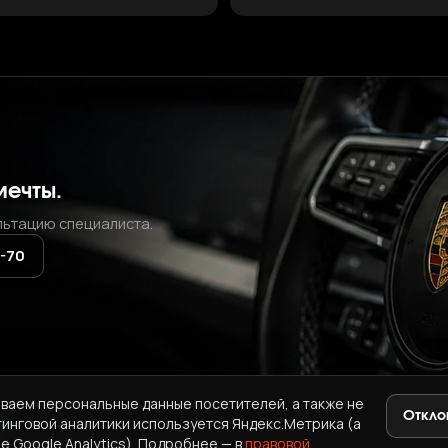
мечты.
льтацию специалиста.
2-70
ваем персональные данные посетителей, а также не
Откло
тинговой аналитики используется Яндекс.Метрика (а
+7 (937) 771-72-70
·
ab.korea.kr@gmail.com
e Google Analytics). Подробнее — в
правовой