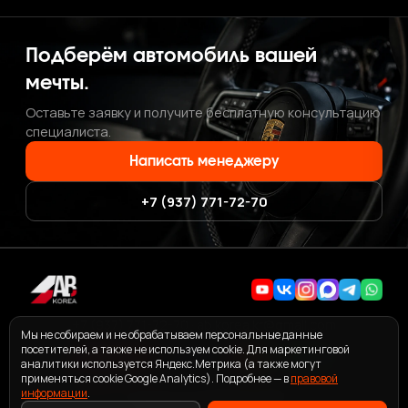
Подберём автомобиль вашей
мечты.
Оставьте заявку и получите бесплатную консультацию
специалиста.
Написать менеджеру
+7 (937) 771-72-70
+7 (937) 771-72-70
·
ab.korea.kr@gmail.com
Мы не собираем и не обрабатываем персональные данные
посетителей, а также не используем cookie. Для маркетинговой
аналитики используется Яндекс.Метрика (а также могут
применяться cookie Google Analytics). Подробнее — в
правовой
информации
ПОЛЬЗОВАТЕЛЬСКОЕ СОГЛАШЕНИЕ СЕРВИСА ABKOREA
.