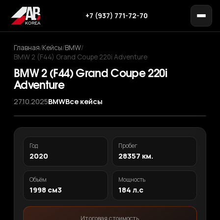
+7 (937) 771-72-70
Главная
/
Кейсы
/
BMW
/
BMW 2 (F44) Grand Coupe 220i Adventure
BMW 2 (F44) Grand Coupe 220i
Adventure
27.10.2025
BMW
Все кейсы
‹
›
1
/ 10
Год
Пробег
2020
28357 км.
Объём
Мощность
1998 см3
184 л.с
Итоговая стоимость