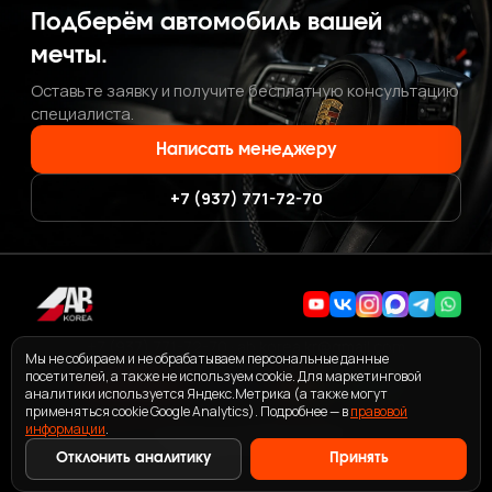
Подберём автомобиль вашей
мечты.
Оставьте заявку и получите бесплатную консультацию
специалиста.
Написать менеджеру
+7 (937) 771-72-70
+7 (937) 771-72-70
·
ab.korea.kr@gmail.com
Мы не собираем и не обрабатываем персональные данные
посетителей, а также не используем cookie. Для маркетинговой
аналитики используется Яндекс.Метрика (а также могут
применяться cookie Google Analytics). Подробнее — в
правовой
информации
ПОЛЬЗОВАТЕЛЬСКОЕ СОГЛАШЕНИЕ СЕРВИСА ABKOREA
.
ПРАВОВАЯ ИНФОРМАЦИЯ
Отклонить аналитику
Принять