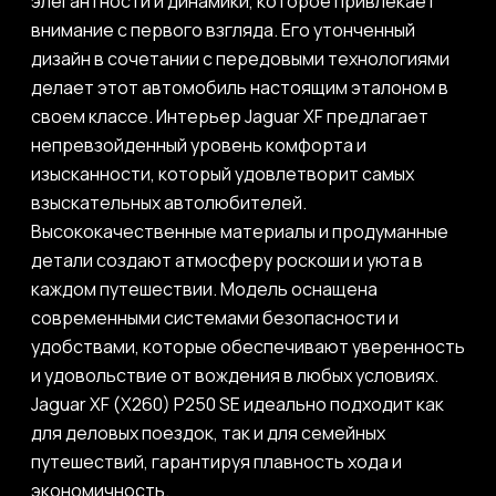
элегантности и динамики, которое привлекает
внимание с первого взгляда. Его утонченный
дизайн в сочетании с передовыми технологиями
делает этот автомобиль настоящим эталоном в
своем классе. Интерьер Jaguar XF предлагает
непревзойденный уровень комфорта и
изысканности, который удовлетворит самых
взыскательных автолюбителей.
Высококачественные материалы и продуманные
детали создают атмосферу роскоши и уюта в
каждом путешествии. Модель оснащена
современными системами безопасности и
удобствами, которые обеспечивают уверенность
и удовольствие от вождения в любых условиях.
Jaguar XF (X260) P250 SE идеально подходит как
для деловых поездок, так и для семейных
путешествий, гарантируя плавность хода и
экономичность.