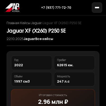
+7 (937) 771-72-70
Главная
/
Кейсы
/
Jaguar
/
Jaguar XF (X260) P250 SE
Jaguar XF (X260) P250 SE
22.10.2025
Jaguar
Все кейсы
‹
›
1
/ 12
Год
Пробег
2022
62615 км.
Объём
Мощность
1997 см3
247 л.с
Итоговая стоимость
2.96 млн ₽