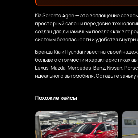
Kia Sorento 4gen — это воплощение совре
просторный салон и передовые технологии
создан для динамичных поездок как в горо
системы безопасности и удобства внутри 
Бренды Kia и Hyundai известны своей наде
больше о стоимости и характеристиках автомо
Lexus, Mazda, Mercedes-Benz, Nissan, Pors
идеального автомобиля. Оставьте заявку 
Похожие кейсы