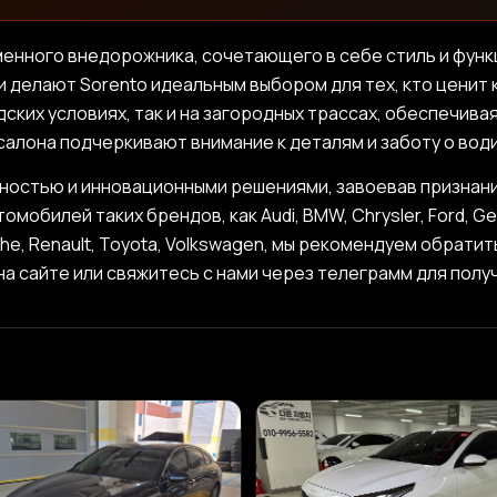
менного внедорожника, сочетающего в себе стиль и функ
 делают Sorento идеальным выбором для тех, кто ценит
дских условиях, так и на загородных трассах, обеспечив
салона подчеркивают внимание к деталям и заботу о вод
жностью и инновационными решениями, завоевав признание
билей таких брендов, как Audi, BMW, Chrysler, Ford, Genesi
che, Renault, Toyota, Volkswagen, мы рекомендуем обрати
на сайте или свяжитесь с нами через телеграмм для пол