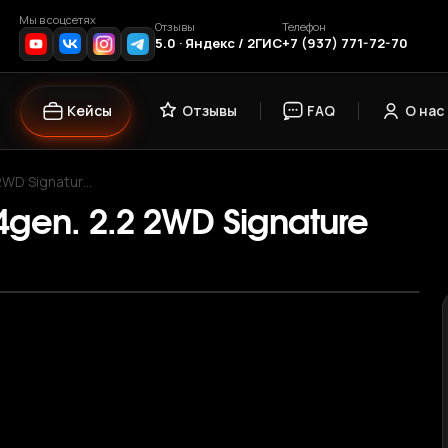
Мы в соцсетях
Отзывы
Телефон
5.0 · Яндекс / 2ГИС
+7 (937) 771-72-70
Кейсы
Отзывы
FAQ
О нас
 2WD Signatur…
4gen. 2.2 2WD Signature
›
1
/ 12