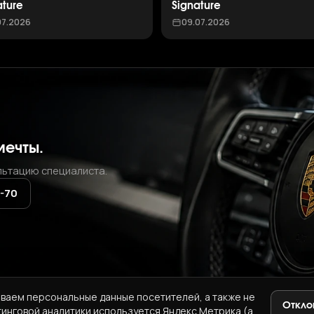
ature
Signature
07.2026
09.07.2026
мечты.
льтацию специалиста.
2-70
ваем персональные данные посетителей, а также не
Откло
тинговой аналитики используется Яндекс.Метрика (а
+7 (937) 771-72-70
·
ab.korea.kr@gmail.com