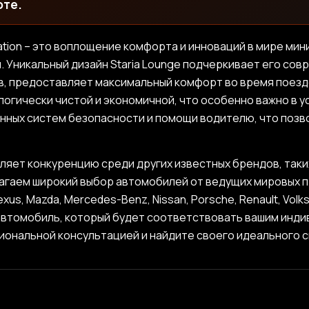
оте.
spiration – это воплощение комфорта и инноваций в мире ми
. Уникальный дизайн Staria Lounge подчеркивает его сов
в, предоставляет максимальный комфорт во время поезд
огически чистой и экономичной, что особенно важно в усл
нных систем безопасности и помощи водителю, что поз
вляет конкуренцию среди других известных брендов, таких к
агаем широкий выбор автомобилей от ведущих мировых про
, Lexus, Mazda, Mercedes-Benz, Nissan, Porsche, Renault, V
автомобиль, который будет соответствовать вашим инд
ональной консультацией и найдите своего идеального сп