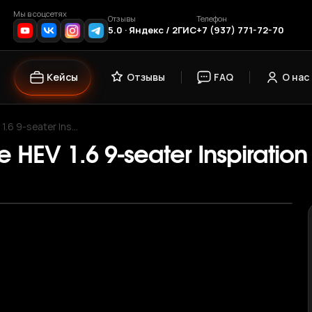
Мы в соцсетях
Отзывы
Телефон
5.0 · Яндекс / 2ГИС
+7 (937) 771-72-70
Кейсы
Отзывы
FAQ
О нас
1.6 9-seater Ins…
 HEV 1.6 9-seater Inspiration
›
1
/ 12