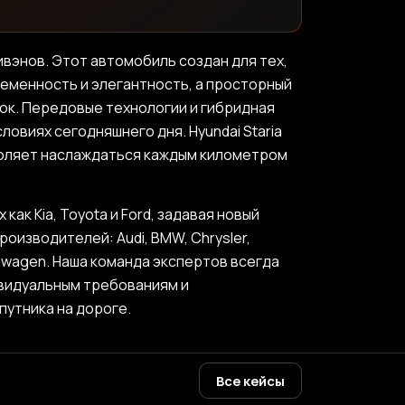
нивэнов. Этот автомобиль создан для тех,
ременность и элегантность, а просторный
ок. Передовые технологии и гибридная
овиях сегодняшнего дня. Hyundai Staria
воляет наслаждаться каждым километром
ак Kia, Toyota и Ford, задавая новый
изводителей: Audi, BMW, Chrysler,
olkswagen. Наша команда экспертов всегда
ивидуальным требованиям и
утника на дороге.
Все кейсы