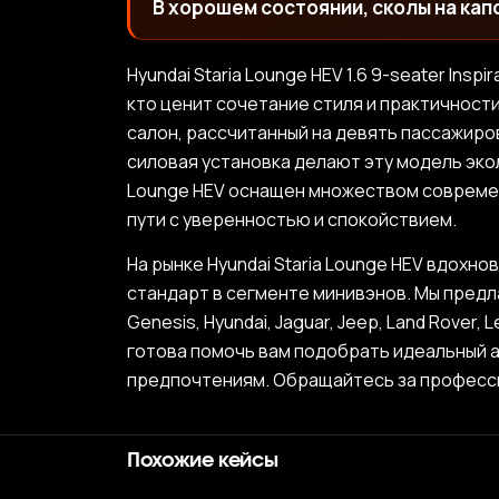
В хорошем состоянии, сколы на кап
Hyundai Staria Lounge HEV 1.6 9-seater In
кто ценит сочетание стиля и практичности
салон, рассчитанный на девять пассажиро
силовая установка делают эту модель экол
Lounge HEV оснащен множеством совреме
пути с уверенностью и спокойствием.
На рынке Hyundai Staria Lounge HEV вдохно
стандарт в сегменте минивэнов. Мы предл
Genesis, Hyundai, Jaguar, Jeep, Land Rover
готова помочь вам подобрать идеальный 
предпочтениям. Обращайтесь за професси
Похожие кейсы