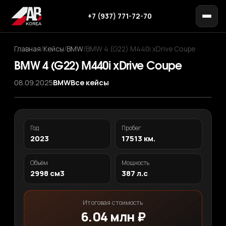
+7 (937) 771-72-70
Главная
/
Кейсы
/
BMW
/
BMW 4 (G22) M440i xDrive Coupe
BMW 4 (G22) M440i xDrive Coupe
08.09.2025
BMW
Все кейсы
‹
›
1
/ 12
Год
Пробег
2023
17513 км.
Объём
Мощность
2998 см3
387 л.с
Итоговая стоимость
6.04 млн ₽