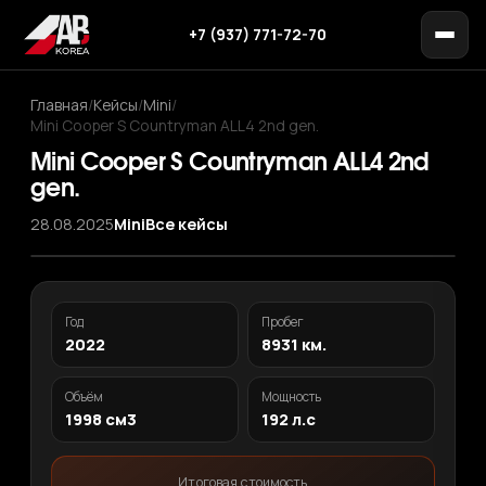
+7 (937) 771-72-70
Главная
/
Кейсы
/
Mini
/
Mini Cooper S Countryman ALL4 2nd gen.
Mini Cooper S Countryman ALL4 2nd
gen.
28.08.2025
Mini
Все кейсы
‹
›
1
/ 12
Год
Пробег
2022
8931 км.
Объём
Мощность
1998 см3
192 л.с
Итоговая стоимость