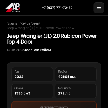
+7 (937) 771-72-70
Главная
/
Кейсы
/
Jeep
/
Jeep Wrangler (JL) 2.0 Rubicon Power Top 4…
Jeep Wrangler (JL) 2.0 Rubicon Power
Top 4-Door
13.08.2025
Jeep
Все кейсы
‹
›
1
/ 12
Год
Пробег
2022
42608 км.
Объём
Мощность
1995 см3
272 л.с
Итоговая стоимость