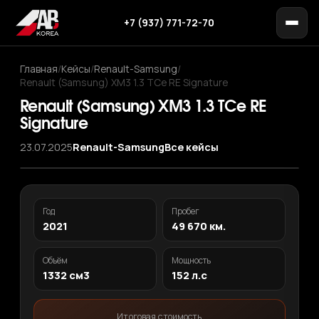
+7 (937) 771-72-70
Главная
/
Кейсы
/
Renault-Samsung
/
Renault (Samsung) XM3 1.3 TCe RE Signature
Renault (Samsung) XM3 1.3 TCe RE
Signature
23.07.2025
Renault-Samsung
Все кейсы
‹
›
1
/ 12
Год
Пробег
2021
49 670 км.
Объём
Мощность
1332 см3
152 л.с
Итоговая стоимость