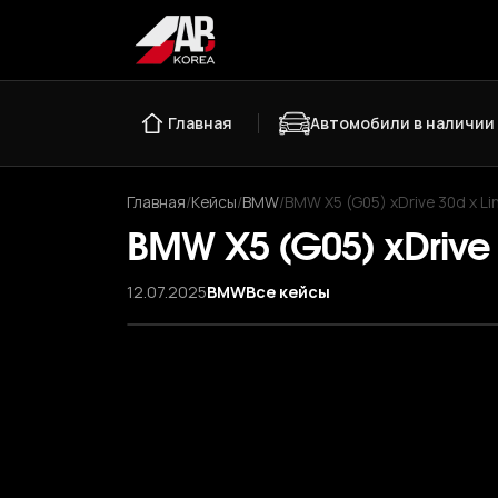
Главная
Автомобили в наличии
Главная
/
Кейсы
/
BMW
/
BMW X5 (G05) xDrive 30d x Li
BMW X5 (G05) xDrive 
12.07.2025
BMW
Все кейсы
‹