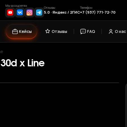
Мы в соцсетях
Отзывы
Телефон
5.0 · Яндекс / 2ГИС
+7 (937) 771-72-70
Кейсы
Отзывы
FAQ
О нас
ne
30d x Line
›
1
/ 12