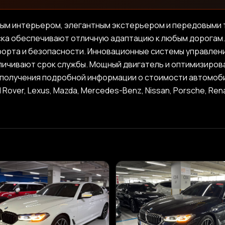
ым интерьером, элегантным экстерьером и передовыми 
ка обеспечивают отличную адаптацию к любым дорогам.
форта и безопасности. Инновационные системы управлен
личивают срок службы. Мощный двигатель и оптимизиро
олучения подробной информации о стоимости автомобилей 
and Rover, Lexus, Mazda, Mercedes-Benz, Nissan, Porsche, Re