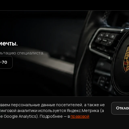
мечты.
льтацию специалиста.
2-70
ваем персональные данные посетителей, а также не
Откло
тинговой аналитики используется Яндекс.Метрика (а
+7 (937) 771-72-70
·
ab.korea.kr@gmail.com
e Google Analytics). Подробнее — в
правовой
A
ПРАВОВАЯ ИНФОРМАЦИЯ