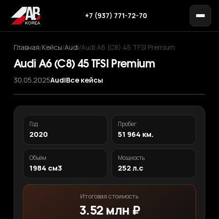
+7 (937) 771-72-70
Главная
/
Кейсы
/
Audi
/
Audi A6 (C8) 45 TFSI Premium
Audi A6 (C8) 45 TFSI Premium
30.05.2025
Audi
Все кейсы
‹
›
1
/ 12
Год
Пробег
2020
51 964 км.
Объём
Мощность
1984 см3
252 л.с
Итоговая стоимость
3.52 млн ₽