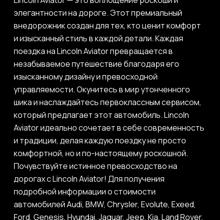
Lincoln Aviator — это воплощение роскоши и
элегантности на дороге. Этот премиальный
внедорожник создан для тех, кто ценит комфорт
и изысканный стиль в каждой детали. Каждая
поездка на Lincoln Aviator превращается в
незабываемое путешествие благодаря его
изысканному дизайну и превосходной
управляемости. Окунитесь в мир утонченного
шика и наслаждайтесь первоклассным сервисом,
который предлагает этот автомобиль. Lincoln
Aviator идеально сочетает в себе современность
и традиции, делая каждую поездку не просто
комфортной, но и по-настоящему роскошной.
Почувствуйте истинное превосходство на
дорогах с Lincoln Aviator! Для получения
подробной информации о стоимости
автомобилей Audi, BMW, Chrysler, Evolute, Exeed,
Ford, Genesis, Hyundai, Jaguar, Jeep, Kia, Land Rover,