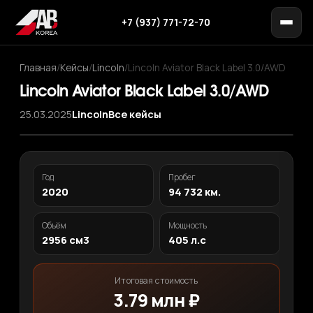
+7 (937) 771-72-70
Главная
/
Кейсы
/
Lincoln
/
Lincoln Aviator Black Label 3.0/AWD
Lincoln Aviator Black Label 3.0/AWD
25.03.2025
Lincoln
Все кейсы
‹
›
1
/ 12
Год
Пробег
2020
94 732 км.
Объём
Мощность
2956 см3
405 л.с
Итоговая стоимость
3.79 млн ₽