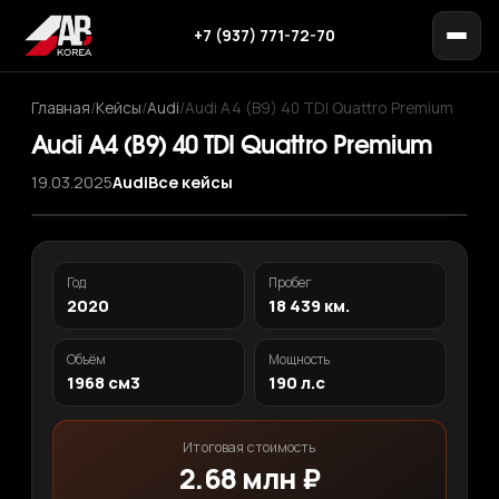
+7 (937) 771-72-70
Главная
/
Кейсы
/
Audi
/
Audi A4 (B9) 40 TDI Quattro Premium
Audi A4 (B9) 40 TDI Quattro Premium
19.03.2025
Audi
Все кейсы
‹
›
1
/ 13
Год
Пробег
2020
18 439 км.
Объём
Мощность
1968 см3
190 л.с
Итоговая стоимость
2.68 млн ₽