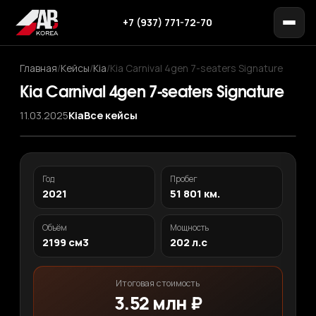
+7 (937) 771-72-70
Главная
/
Кейсы
/
Kia
/
Kia Carnival 4gen 7-seaters Signature
Kia Carnival 4gen 7-seaters Signature
11.03.2025
Kia
Все кейсы
‹
›
1
/ 12
Год
Пробег
2021
51 801 км.
Объём
Мощность
2199 см3
202 л.с
Итоговая стоимость
3.52 млн ₽