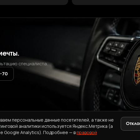
мечты.
льтацию специалиста.
2-70
ваем персональные данные посетителей, а также не
Откло
тинговой аналитики используется Яндекс.Метрика (а
+7 (937) 771-72-70
·
ab.korea.kr@gmail.com
e Google Analytics). Подробнее — в
правовой
A
ПРАВОВАЯ ИНФОРМАЦИЯ