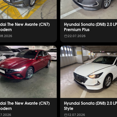
dai The New Avante (CN7)
Hyundai Sonata (DN8) 2.0 L
Modern
Premium Plus
08.2026
22.07.2026
dai The New Avante (CN7)
Hyundai Sonata (DN8) 2.0 L
Modern
Style
07.2026
12.07.2026