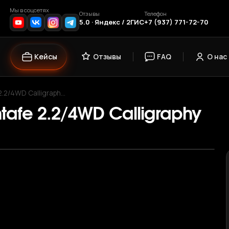
Мы в соцсетях
Отзывы
Телефон
5.0 · Яндекс / 2ГИС
+7 (937) 771-72-70
Кейсы
Отзывы
FAQ
О нас
2.2/4WD Calligraph…
tafe 2.2/4WD Calligraphy
›
1
/ 11