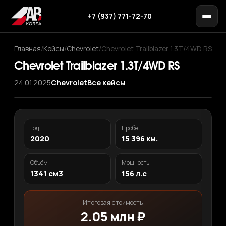
+7 (937) 771-72-70
Главная
/
Кейсы
/
Chevrolet
/
Chevrolet Trailblazer 1.3T/4WD RS
Chevrolet Trailblazer 1.3T/4WD RS
24.01.2025
Chevrolet
Все кейсы
‹
›
1
/ 12
Год
Пробег
2020
15 396 км.
Объём
Мощность
1341 см3
156 л.с
Итоговая стоимость
2.05 млн ₽