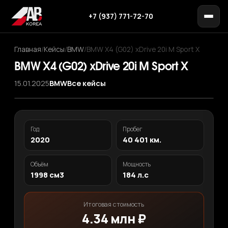
+7 (937) 771-72-70
Главная
/
Кейсы
/
BMW
/
BMW X4 (G02) xDrive 20i M Sport X
BMW X4 (G02) xDrive 20i M Sport X
15.01.2025
BMW
Все кейсы
‹
›
1
/ 12
Год
Пробег
2020
40 401 км.
Объём
Мощность
1998 см3
184 л.с
Итоговая стоимость
4.34 млн ₽