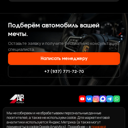
Подберём автомобиль вашей
мечты.
Оставьте заявку и получите бесплатную консультацию
специалиста.
Написать менеджеру
+7 (937) 771-72-70
+7 (937) 771-72-70
·
ab.korea.kr@gmail.com
Мы не собираем и не обрабатываем персональные данные
посетителей, а также не используем cookie. Для маркетинговой
аналитики используется Яндекс.Метрика (а также могут
применяться cookie Google Analytics). Подробнее — в
правовой