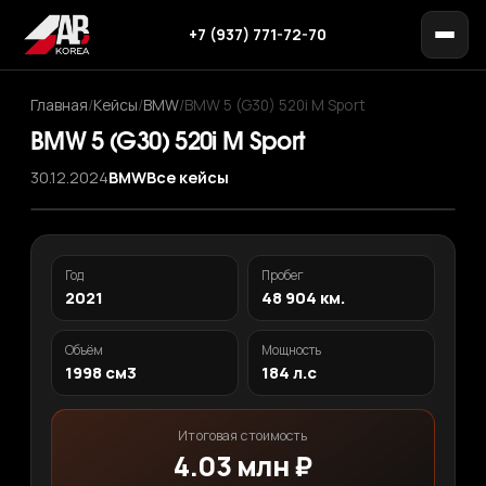
+7 (937) 771-72-70
Главная
/
Кейсы
/
BMW
/
BMW 5 (G30) 520i M Sport
BMW 5 (G30) 520i M Sport
30.12.2024
BMW
Все кейсы
‹
›
1
/ 12
Год
Пробег
2021
48 904 км.
Объём
Мощность
1998 см3
184 л.с
Итоговая стоимость
4.03 млн ₽