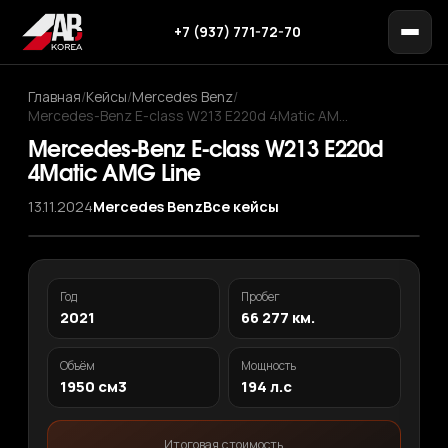
+7 (937) 771-72-70
Главная
/
Кейсы
/
Mercedes Benz
/
Mercedes-Benz E-class W213 E220d 4Matic AM…
Mercedes-Benz E-class W213 E220d
4Matic AMG Line
13.11.2024
Mercedes Benz
Все кейсы
‹
›
1
/ 12
Год
Пробег
2021
66 277 км.
Объём
Мощность
1950 см3
194 л.с
Итоговая стоимость