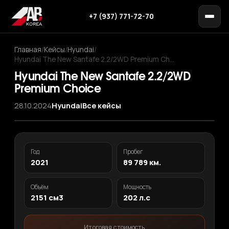
+7 (937) 771-72-70
Главная
/
Кейсы
/
Hyundai
/
Hyundai The New Santafe 2.2/2WD Premium Ch…
Hyundai The New Santafe 2.2/2WD
Premium Choice
28.10.2024
Hyundai
Все кейсы
‹
›
1
/ 12
Год
Пробег
2021
89 789 км.
Объём
Мощность
2151 см3
202 л.с
Итоговая стоимость