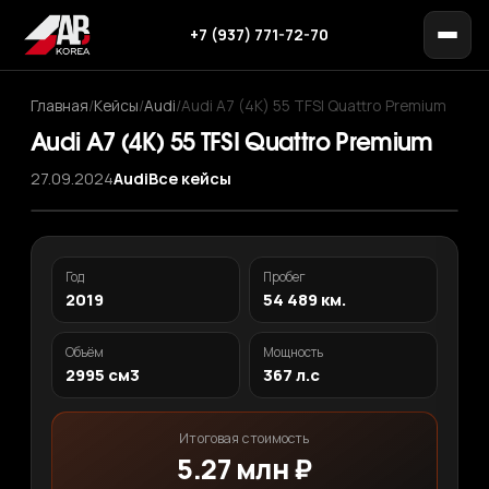
+7 (937) 771-72-70
Главная
/
Кейсы
/
Audi
/
Audi A7 (4K) 55 TFSI Quattro Premium
Audi A7 (4K) 55 TFSI Quattro Premium
27.09.2024
Audi
Все кейсы
‹
›
1
/ 11
Год
Пробег
2019
54 489 км.
Объём
Мощность
2995 см3
367 л.с
Итоговая стоимость
5.27 млн ₽