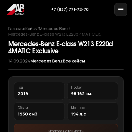
+7 (937) 771-72-70
Главная
/
Кейсы
/
Mercedes Benz
/
Mercedes-Benz E-class W213 E220d 4MATIC Ex…
Mercedes-Benz E-class W213 E220d
4MATIC Exclusive
14.09.2024
Mercedes Benz
Все кейсы
‹
›
1
/ 11
Год
Пробег
2019
98 162 км.
Объём
Мощность
1950 см3
194 л.с
Итоговая стоимость