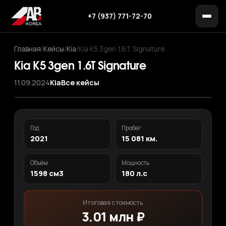
+7 (937) 771-72-70
Главная
/
Кейсы
/
Kia
/
Kia K5 3gen 1.6T Signature
Kia K5 3gen 1.6T Signature
11.09.2024
Kia
Все кейсы
‹
›
1
/ 12
Год
Пробег
2021
15 081 км.
Объём
Мощность
1598 см3
180 л.с
Итоговая стоимость
3.01 млн ₽