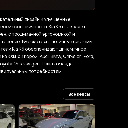
екательный дизайн и улучшенные
воей экономичности, Kia K5 позволяет
ен, с продуманной эргономикой и
сключение. Высокотехнологичные системы
тели Kia K5 обеспечивают динамичное
 Южной Кореи: Audi, BMW, Chrysler, Ford,
, Toyota, Volkswagen. Наша команда
дивидуальным потребностям.
Все кейсы