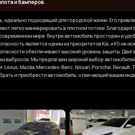
апота и бамперов.
ль, идеально подходящий для городской жизни. Его привл
ют легко маневрировать в плотном потоке. Благодаря с
 современном мире. Внутри автомобиль просторен и удоб
пасность является одним из приоритетов Kia, и K5 не и
опасности обеспечивают высокий уровень защиты. Двига
м выбросов. Мы предлагаем широкий выбор автомобилей из
over, Lexus, Mazda, Mercedes-Benz, Nissan, Porsche, Renault
обрать и приобрести автомобиль, отвечающий вашим ин