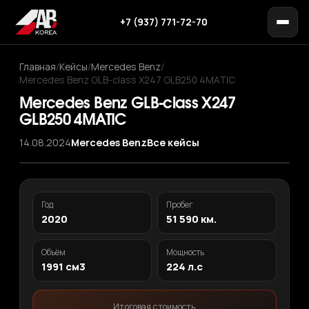
+7 (937) 771-72-70
Главная
/
Кейсы
/
Mercedes Benz
/
Mercedes Benz GLB-class X247 GLB250 4MATIC
Mercedes Benz GLB-class X247
GLB250 4MATIC
14.08.2024
Mercedes Benz
Все кейсы
‹
›
1
/ 11
Год
Пробег
2020
51 590 км.
Объём
Мощность
1991 см3
224 л.с
Итоговая стоимость