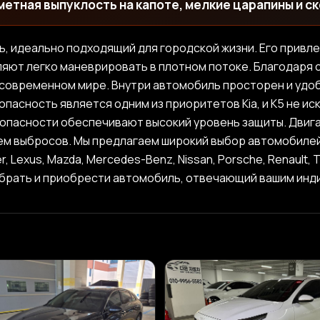
метная выпуклость на капоте, мелкие царапины и ск
ль, идеально подходящий для городской жизни. Его привл
ют легко маневрировать в плотном потоке. Благодаря с
 современном мире. Внутри автомобиль просторен и удоб
пасность является одним из приоритетов Kia, и K5 не и
опасности обеспечивают высокий уровень защиты. Двига
м выбросов. Мы предлагаем широкий выбор автомобилей из
over, Lexus, Mazda, Mercedes-Benz, Nissan, Porsche, Renault
обрать и приобрести автомобиль, отвечающий вашим ин