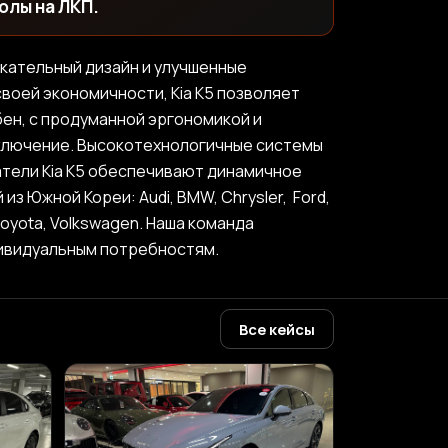
олы на ЛКП.
екательный дизайн и улучшенные
воей экономичности, Kia K5 позволяет
ен, с продуманной эргономикой и
сключение. Высокотехнологичные системы
тели Kia K5 обеспечивают динамичное
 Южной Кореи: Audi, BMW, Chrysler, Ford,
, Toyota, Volkswagen. Наша команда
дивидуальным потребностям.
Все кейсы