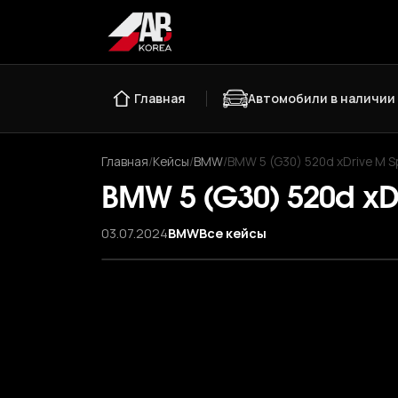
Главная
Автомобили в наличии
Главная
/
Кейсы
/
BMW
/
BMW 5 (G30) 520d xDrive M Sp
BMW 5 (G30) 520d xDr
03.07.2024
BMW
Все кейсы