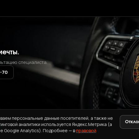
мечты.
льтацию специалиста.
2-70
ваем персональные данные посетителей, а также не
Откло
тинговой аналитики используется Яндекс.Метрика (а
+7 (937) 771-72-70
·
ab.korea.kr@gmail.com
e Google Analytics). Подробнее — в
правовой
A
ПРАВОВАЯ ИНФОРМАЦИЯ