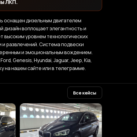
лы ЛКП.
ль оснащен дизельным двигателем
й дизайн воплощает элегантность и
ет высоким уровнем технологических
 и развлечений. Система подвески
веренным и эмоциональным вождением.
d, Genesis, Hyundai, Jaguar, Jeep, Kia,
вку на нашем сайте или в телеграмме.
Все кейсы