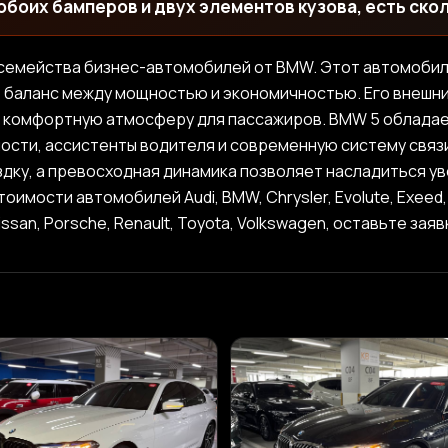
обоих бамперов и двух элементов кузова, есть ско
 семейства бизнес-автомобилей от BMW. Этот автомоби
т баланс между мощностью и экономичностью. Его внешни
т комфортную атмосферу для пассажиров. BMW 5 облада
ости, ассистенты водителя и современную систему связи
дку, а превосходная динамика позволяет насладиться у
ости автомобилей Audi, BMW, Chrysler, Evolute, Exeed, For
issan, Porsche, Renault, Toyota, Volkswagen, оставьте зая