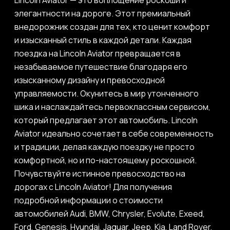
Lincoln Aviator — это воплощение роскоши и
элегантности на дороге. Этот премиальный
внедорожник создан для тех, кто ценит комфорт
и изысканный стиль в каждой детали. Каждая
поездка на Lincoln Aviator превращается в
незабываемое путешествие благодаря его
изысканному дизайну и превосходной
управляемости. Окунитесь в мир утонченного
шика и наслаждайтесь первоклассным сервисом,
который предлагает этот автомобиль. Lincoln
Aviator идеально сочетает в себе современность
и традиции, делая каждую поездку не просто
комфортной, но и по-настоящему роскошной.
Почувствуйте истинное превосходство на
дорогах с Lincoln Aviator! Для получения
подробной информации о стоимости
автомобилей Audi, BMW, Chrysler, Evolute, Exeed,
Ford, Genesis, Hyundai, Jaguar, Jeep, Kia, Land Rover,