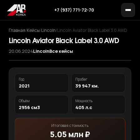
+7 (937) 771-72-70
Главная
/
Кейсы
/
Lincoln
/
Lincoln Aviator Black Label 3.0 AWD
Lincoln Aviator Black Label 3.0 AWD
20.06.2024
Lincoln
Все кейсы
Год
Пробег
2021
39 947 км.
Объём
Мощность
2956 см3
405 л.с
Итоговая стоимость
5.05 млн ₽