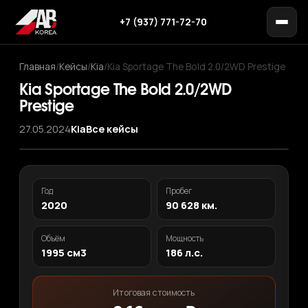
+7 (937) 771-72-70
Главная
/
Кейсы
/
Kia
/
Kia Sportage The Bold 2.0/2WD Prestige
Kia Sportage The Bold 2.0/2WD
Prestige
27.05.2024
Kia
Все кейсы
Год
Пробег
2020
90 628 км.
Объём
Мощность
1995 см3
186 л.с.
Итоговая стоимость