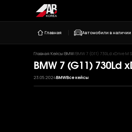
Главная
Автомобили в наличии
Главная
/
Кейсы
/
BMW
/
BMW 7 (G11) 730Ld xDrive M S
BMW 7 (G11) 730Ld xD
23.05.2024
BMW
Все кейсы