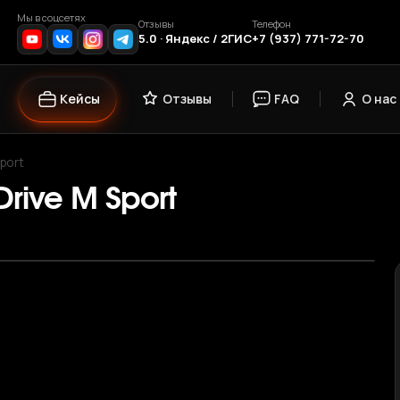
Мы в соцсетях
Отзывы
Телефон
5.0 · Яндекс / 2ГИС
+7 (937) 771-72-70
Кейсы
Отзывы
FAQ
О нас
port
rive M Sport