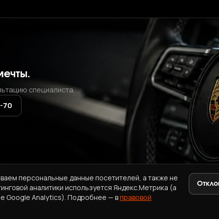
мечты.
льтацию специалиста.
2-70
ваем персональные данные посетителей, а также не
Откло
тинговой аналитики используется Яндекс.Метрика (а
+7 (937) 771-72-70
·
ab.korea.kr@gmail.com
e Google Analytics). Подробнее — в
правовой
A
ПРАВОВАЯ ИНФОРМАЦИЯ