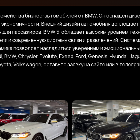
семейства бизнес-автомобилей от BMW. Он оснащен дизе
 экономичности. Внешний дизайн автомобиля воплощает 
 для пассажиров. BMW 5 обладает высоким уровнем тех
еля и современную систему связи и развлечений. Систем
амика позволяет насладиться уверенным и эмоциональн
W, Chrysler, Evolute, Exeed, Ford, Genesis, Hyundai, Jaguar
oyota, Volkswagen, оставьте заявку на сайте или в телегр