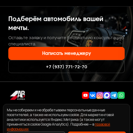
Подберём автомобиль вашей
мечты.
Оставьте заявку и получите бесплатную консультацию
специалиста.
Написать менеджеру
+7 (937) 771-72-70
+7 (937) 771-72-70
·
ab.korea.kr@gmail.com
Мы не собираем и не обрабатываем персональные данные
посетителей, а также не используем cookie. Для маркетинговой
аналитики используется Яндекс.Метрика (а также могут
применяться cookie Google Analytics). Подробнее — в
правовой
информации
ПОЛЬЗОВАТЕЛЬСКОЕ СОГЛАШЕНИЕ СЕРВИСА ABKOREA
.