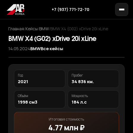
+7 (937) 771-72-70
Главная
/
Кейсы
/
BMW
/
BMW X4 (G02) xDrive 20i xLine
BMW X4 (G02) xDrive 20i xLine
14.05.2024
BMW
Все кейсы
Год
Пробег
2021
34 836 км.
Объём
Мощность
1998 см3
184 л.с
Итоговая стоимость
4.77 млн ₽