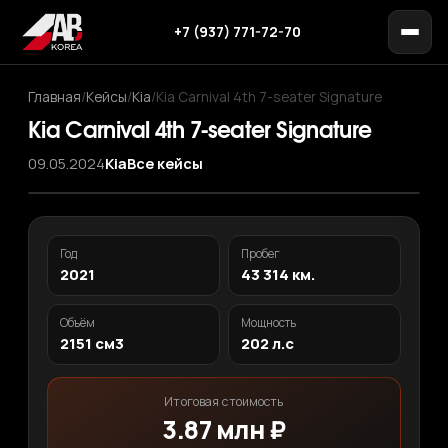
+7 (937) 771-72-70
Главная
/
Кейсы
/
Kia
/
Kia Carnival 4th 7-seater Signature
Kia Carnival 4th 7-seater Signature
09.05.2024
Kia
Все кейсы
Год
Пробег
2021
43 314 км.
Объём
Мощность
2151 см3
202 л.с
Итоговая стоимость
3.87 млн ₽