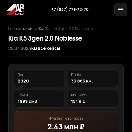
+7 (937) 771-72-70
Главная
/
Кейсы
/
Kia
/
Kia K5 3gen 2.0 Noblesse
Kia K5 3gen 2.0 Noblesse
26.04.2024
Kia
Все кейсы
Год
Пробег
2020
33 865 км.
Объём
Мощность
1999 см3
151 л.с
Итоговая стоимость
2.43 млн ₽